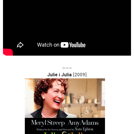
~~~
Julie i Julia
[2009]