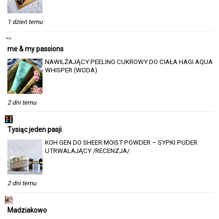
1 dzień temu
me & my passions
NAWILŻAJĄCY PEELING CUKROWY DO CIAŁA HAGI AQUA
WHISPER (WODA)
2 dni temu
Tysiąc jeden pasji
KOH GEN DO SHEER MOIST POWDER – SYPKI PUDER
UTRWALAJĄCY /RECENZJA/
2 dni temu
Madziakowo